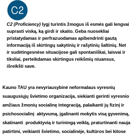
C2 (Proficiency
)
lygį turintis žmogus iš esmės gali lengvai
suprasti viską, ką girdi ir skaito. Geba nuosekliai
pristatydamas ir perfrazuodamas apibendrinti gautą
informaciją iš skirtingų sakytinių ir rašytinių šaltinių. Net
ir sudėtingesnėse situacijose gali spontaniškai, laisvai ir
tiksliai, perteikdamas skirtingus reikšmių niuansus,
išreikšti save.
Kauno TAU yra nevyriausybinė neformalaus vyresnių
suaugusiųjų švietimo organizacija, siekianti gerinti vyresnio
amžiaus žmonių socialinę integraciją, palaikanti jų fizinį ir
psichosocialinį aktyvumą, įgalinanti mokytis visą gyvenimą,
skatinanti produktyvią ir turiningą veiklą, praturtinanti nauja
patirtimi, veikianti švietimo, socialinėje, kultūros bei kitose