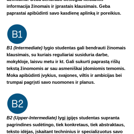
informacija žinomais ir įprastais klausimais. Geba
paprastai apibūdinti savo kasdienę aplinką ir poreikius.
B1 (Intermediate)
lygio studentas gali bendrauti žinomais
klausimais, su kuriais reguliariai susiduria darbe,
mokykloje, laisvu metu ir kt. Gali sukurti paprastą rišlų
tekstą žinomomis ar sau asmeniškai įdomiomis temomis.
Moka apibūdinti įvykius, svajones, viltis ir ambicijas bei
trumpai pagrįsti savo nuomones ir planus.
B2 (Upper-Intermediate)
lygį įgijęs studentas supranta
pagrindines sudėtingo, tiek konkretaus, tiek abstraktaus,
teksto idėjas, įskaitant techninius ir specializuotus savo