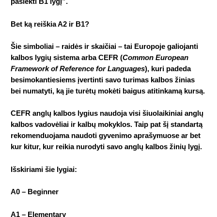
pasiekti B1 lygį”.
Bet ką reiškia A2 ir B1?
Šie simboliai – raidės ir skaičiai – tai Europoje galiojanti
kalbos lygių sistema arba CEFR (
Common European
Framework of Reference for Languages
), kuri padeda
besimokantiesiems įvertinti savo turimas kalbos žinias
bei numatyti, ką jie turėtų mokėti baigus atitinkamą kursą.
CEFR anglų kalbos lygius naudoja visi šiuolaikiniai anglų
kalbos vadovėliai ir kalbų mokyklos. Taip pat šį standartą
rekomenduojama naudoti gyvenimo aprašymuose ar bet
kur kitur, kur reikia nurodyti savo anglų kalbos žinių lygį.
Išskiriami šie lygiai:
A0 – Beginner
A1 – Elementary