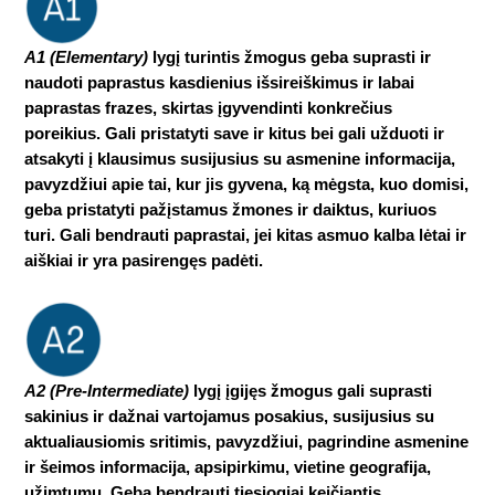
A1 (Elementary)
lygį turintis žmogus geba suprasti ir
naudoti paprastus kasdienius išsireiškimus ir labai
paprastas frazes, skirtas įgyvendinti konkrečius
poreikius. Gali pristatyti save ir kitus bei gali užduoti ir
atsakyti į klausimus susijusius su asmenine informacija,
pavyzdžiui apie tai, kur jis gyvena, ką mėgsta, kuo domisi,
geba pristatyti pažįstamus žmones ir daiktus, kuriuos
turi. Gali bendrauti paprastai, jei kitas asmuo kalba lėtai ir
aiškiai ir yra pasirengęs padėti.
A2 (Pre-Intermediate)
lygį įgijęs žmogus gali suprasti
sakinius ir dažnai vartojamus posakius, susijusius su
aktualiausiomis sritimis, pavyzdžiui, pagrindine asmenine
ir šeimos informacija, apsipirkimu, vietine geografija,
užimtumu. Geba bendrauti tiesiogiai keičiantis