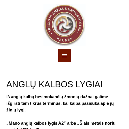
Pagrindinis
Meniu
ANGLŲ KALBOS LYGIAI
Iš anglų kalbą besimokančių žmonių dažnai galime
išgirsti tam tikrus terminus, kai kalba pasisuka apie jų
žinių lygį.
„Mano anglų kalbos lygis A2” arba „Šiais metais noriu