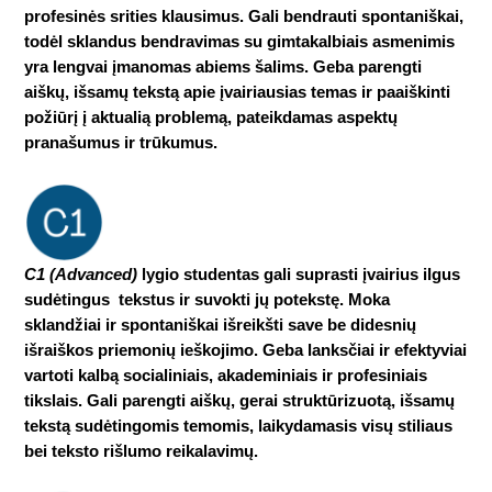
profesinės srities klausimus. Gali bendrauti spontaniškai,
todėl sklandus bendravimas su gimtakalbiais asmenimis
yra lengvai įmanomas abiems šalims. Geba parengti
aiškų, išsamų tekstą apie įvairiausias temas ir paaiškinti
požiūrį į aktualią problemą, pateikdamas aspektų
pranašumus ir trūkumus.
C1 (Advanced)
lygio studentas gali suprasti įvairius ilgus
sudėtingus tekstus ir suvokti jų potekstę. Moka
sklandžiai ir spontaniškai išreikšti save be didesnių
išraiškos priemonių ieškojimo. Geba lanksčiai ir efektyviai
vartoti kalbą socialiniais, akademiniais ir profesiniais
tikslais. Gali parengti aiškų, gerai struktūrizuotą, išsamų
tekstą sudėtingomis temomis, laikydamasis visų stiliaus
bei teksto rišlumo reikalavimų.