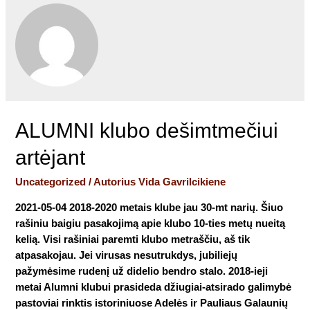
ALUMNI klubo dešimtmečiui
artėjant
Uncategorized
/ Autorius
Vida Gavrilcikiene
2021-05-04 2018-2020 metais klube jau 30-mt narių. Šiuo
rašiniu baigiu pasakojimą apie klubo 10-ties metų nueitą
kelią. Visi rašiniai paremti klubo metraščiu, aš tik
atpasakojau. Jei virusas nesutrukdys, jubiliejų
pažymėsime rudenį už didelio bendro stalo. 2018-ieji
metai Alumni klubui prasideda džiugiai-atsirado galimybė
pastoviai rinktis istoriniuose Adelės ir Pauliaus Galaunių