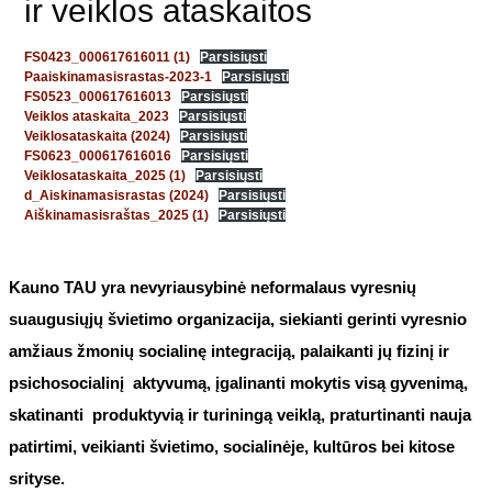
ir veiklos ataskaitos
FS0423_000617616011 (1)
Parsisiųsti
Paaiskinamasisrastas-2023-1
Parsisiųsti
FS0523_000617616013
Parsisiųsti
Veiklos ataskaita_2023
Parsisiųsti
Veiklosataskaita (2024)
Parsisiųsti
FS0623_000617616016
Parsisiųsti
Veiklosataskaita_2025 (1)
Parsisiųsti
d_Aiskinamasisrastas (2024)
Parsisiųsti
Aiškinamasisraštas_2025 (1)
Parsisiųsti
Kauno TAU yra nevyriausybinė neformalaus vyresnių
suaugusiųjų švietimo organizacija, siekianti gerinti vyresnio
amžiaus žmonių socialinę integraciją, palaikanti jų fizinį ir
psichosocialinį aktyvumą, įgalinanti mokytis visą gyvenimą,
skatinanti produktyvią ir turiningą veiklą, praturtinanti nauja
patirtimi, veikianti švietimo, socialinėje, kultūros bei kitose
srityse.