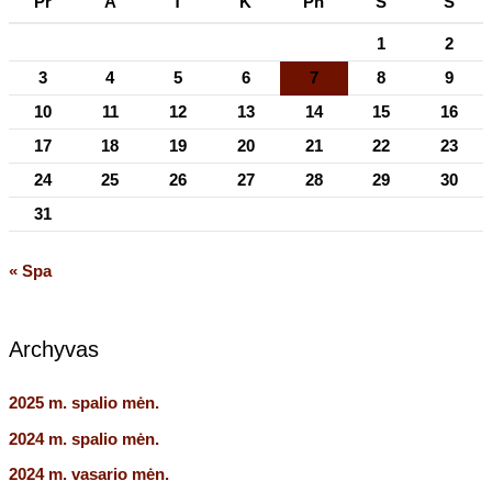
Pr
A
T
K
Pn
Š
S
1
2
3
4
5
6
7
8
9
10
11
12
13
14
15
16
17
18
19
20
21
22
23
24
25
26
27
28
29
30
31
« Spa
Archyvas
2025 m. spalio mėn.
2024 m. spalio mėn.
2024 m. vasario mėn.