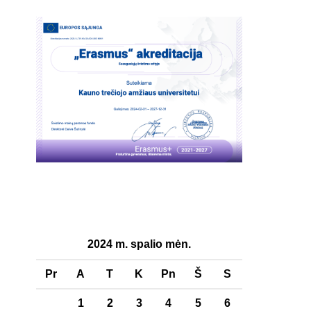
2024 m. spalio mėn.
Pr
A
T
K
Pn
Š
S
1
2
3
4
5
6