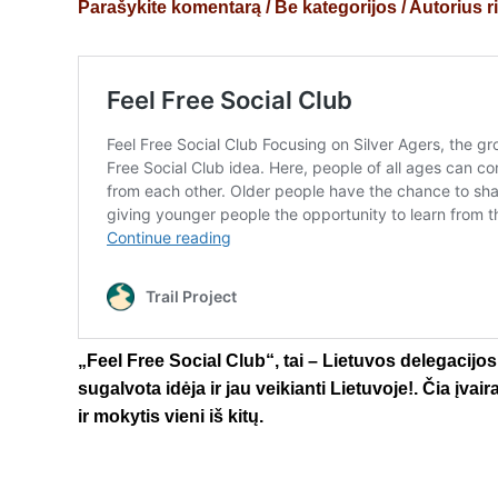
Parašykite komentarą
/
Be kategorijos
/ Autorius
r
„Feel Free Social Club“, tai – Lietuvos delegacij
sugalvota idėja ir jau veikianti Lietuvoje!. Čia įva
ir mokytis vieni iš kitų.