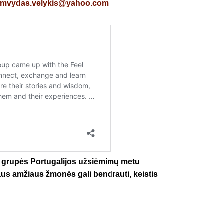
imvydas.velykis@yahoo.com
os grupės Portugalijos užsiėmimų metu
iraus amžiaus žmonės gali bendrauti, keistis