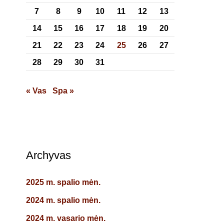
7
8
9
10
11
12
13
14
15
16
17
18
19
20
21
22
23
24
25
26
27
28
29
30
31
« Vas
Spa »
Archyvas
2025 m. spalio mėn.
2024 m. spalio mėn.
2024 m. vasario mėn.