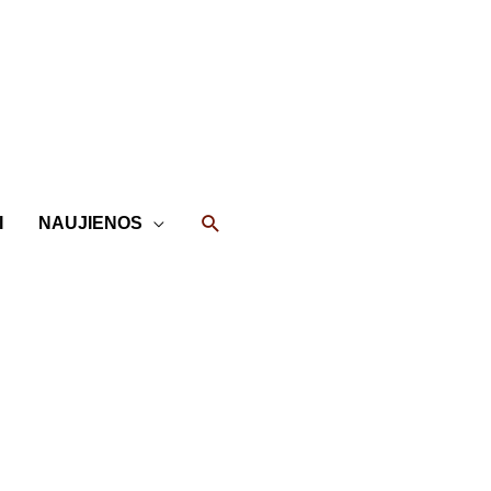
Paieška
I
NAUJIENOS