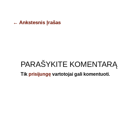
←
Ankstesnis Įrašas
Navigacija
PARAŠYKITE KOMENTARĄ
Tik
prisijungę
vartotojai gali komentuoti.
tarp
įrašų